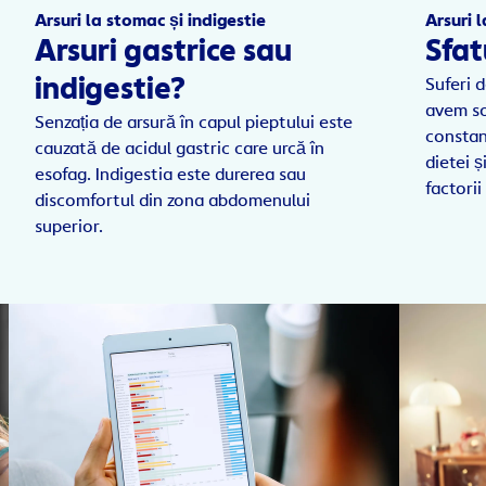
Arsuri la stomac și indigestie
Arsuri 
Arsuri gastrice sau
Sfat
indigestie?
Suferi d
avem so
Senzația de arsură în capul pieptului este
constan
cauzată de acidul gastric care urcă în
dietei ș
esofag. Indigestia este durerea sau
factorii
discomfortul din zona abdomenului
superior.