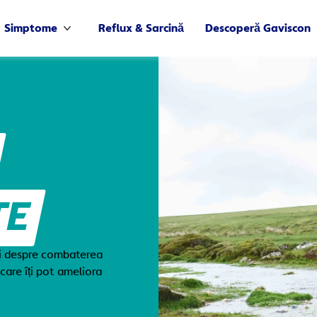
Simptome
Reflux & Sarcină
Descoperă Gaviscon
Mai multe Simptome
TE
ri despre combaterea
care îți pot ameliora