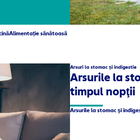
cină
Alimentație sănătoasă
Arsuri la stomac și indigestie
Arsurile la st
timpul nopţii
Arsurile la stomac şi indiges