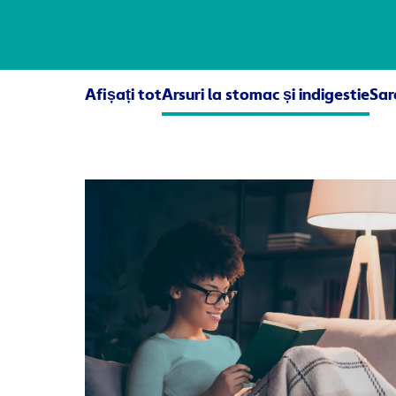
Afișați tot
Arsuri la stomac și indigestie
Sar