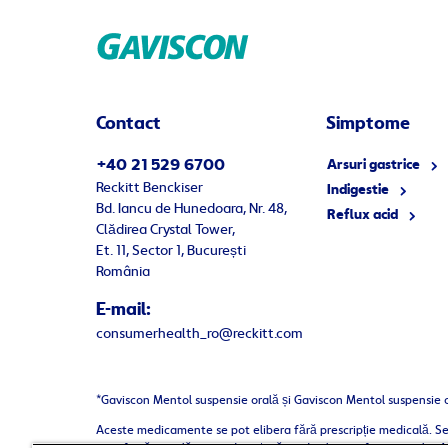
Contact
Simptome
+40 21 529 6700
Arsuri gastrice
Reckitt Benckiser
Indigestie
Bd. Iancu de Hunedoara, Nr. 48,
Reflux acid
Clădirea Crystal Tower,
Et. 11, Sector 1, București
România
E-mail:
consumerhealth_ro@reckitt.com
*Gaviscon Mentol suspensie orală și Gaviscon Mentol suspensie or
Aceste medicamente se pot elibera fără prescripție medicală. Se