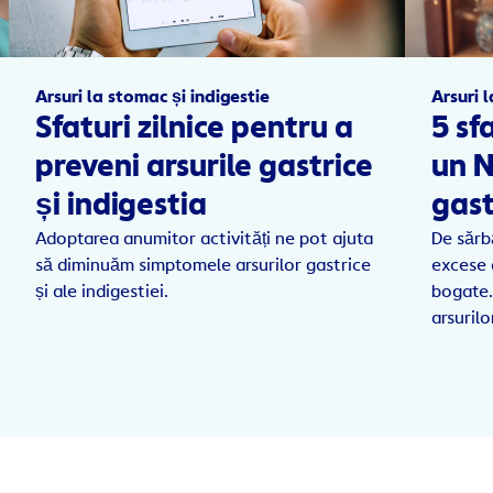
Arsuri la stomac și indigestie
Arsuri 
Sfaturi zilnice pentru a
5 sf
preveni arsurile gastrice
un N
și indigestia
gast
Adoptarea anumitor activități ne pot ajuta
De sărb
să diminuăm simptomele arsurilor gastrice
excese 
și ale indigestiei.
bogate.
arsurilo