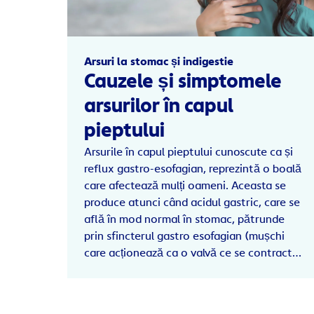
Arsuri la stomac și indigestie
Cauzele și simptomele
arsurilor în capul
pieptului
Arsurile în capul pieptului cunoscute ca și
reflux gastro-esofagian, reprezintă o boală
care afectează mulți oameni. Aceasta se
produce atunci când acidul gastric, care se
află în mod normal în stomac, pătrunde
prin sfincterul gastro esofagian (mușchi
care acționează ca o valvă ce se contractă
în timpul digestiei) în esofag unde poate
irita mucoasa, cauzând durere, care poate
dura de la câteva minute la câteva ore.