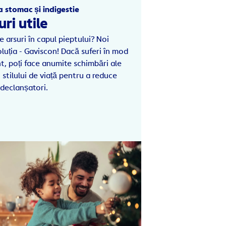
la stomac și indigestie
uri utile
e arsuri în capul pieptului? Noi
luția - Gaviscon! Dacă suferi în mod
t, poți face anumite schimbări ale
i stilului de viață pentru a reduce
 declanșatori.