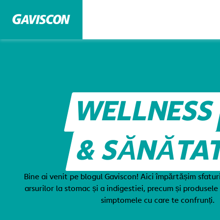
WELLNESS
& SĂNĂTA
Bine ai venit pe blogul Gaviscon! Aici împărtășim sfatu
arsurilor la stomac și a indigestiei, precum și produsele 
simptomele cu care te confrunți.