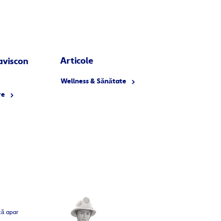
Articole
aviscon
Wellness & Sănătate
re
că apar