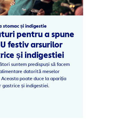
la stomac și indigestie
aturi pentru a spune
U festiv arsurilor
rice și indigestiei
ători suntem predispuși să facem
alimentare datorită meselor
 Aceasta poate duce la apariția
r gastrice și indigestiei.