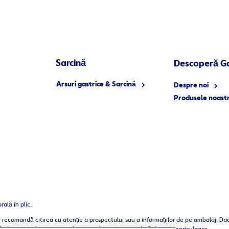
Sarcină
Descoperă G
Arsuri gastrice & Sarcină
Despre noi
Produsele noast
ală în plic.
 recomandă citirea cu atenție a prospectului sau a informațiilor de pe ambalaj. Da