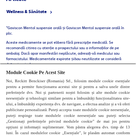
Wellness & Sănătate
*Gaviscon Mentol suspensie orală și Gaviscon Mentol suspensie orală în
plic.
Aceste medicamente se pot elibera fără prescripție medicală. Se
recomandă citirea cu atenție a prospectului sau a informațiilor de pe
ambalaj. Dacă apar manifestări neplăcute, adresați-vă medicului sau
farmacistului. Medicamentele expirate și/sau neutilizate se consideră
deșeuri periculoase.​
Module Cookie Pe Acest Site
Viza de publicitate nr. 8129 / 01.03.2026
Noi, Reckitt Benckiser (Romania) Srl., folosim module cookie esențiale
pentru a permite funcționarea acestui site și pentru a salva unele dintre
preferințele dvs. Noi și partenerii noștri folosim și alte module cookie
neesențiale și tehnologii similare pentru a îmbunătăți funcționalitatea site-
ului, a îmbunătăți experiența dvs. de navigare, a efectua analize și a vă oferi
publicitate personalizată. Puteți accepta toate modulele cookie neesențiale,
puteți respinge toate modulele cookie neesențiale sau puteți selecta
„Gestionați preferințele privind modulele cookie” de mai jos pentru
opțiuni și informații suplimentare. Vom păstra alegerea dvs. timp de 13
luni. În cazul modulelor cookie „Esențiale”, le plasăm automat conform