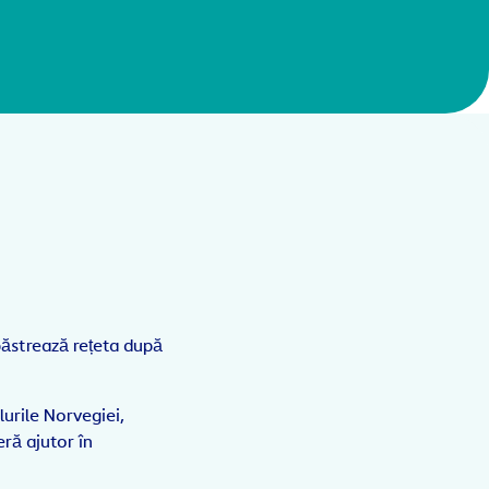
păstrează rețeta după
lurile Norvegiei,
ră ajutor în