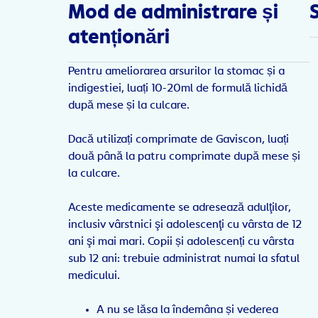
Mod de administrare și
atenționări
Pentru ameliorarea arsurilor la stomac și a
indigestiei, luați 10-20ml de formulă lichidă
după mese și la culcare.
Dacă utilizați comprimate de Gaviscon, luați
două până la patru comprimate după mese și
la culcare.
Aceste medicamente se adresează adulţilor,
inclusiv vârstnici şi adolescenţi cu vârsta de 12
ani şi mai mari. Copii și adolescenți cu vârsta
sub 12 ani: trebuie administrat numai la sfatul
medicului.
A nu se lăsa la îndemâna și vederea