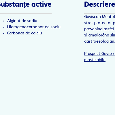
Substanțe active
Descriere
Gaviscon Mentol
Alginat de sodiu
strat protector 
Hidrogenocarbonat de sodiu
prevenind astfel
Carbonat de calciu
și ameliorând si
gastroesofagian
Prospect Gavisc
masticabile