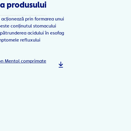
a produsului
 acționează prin formarea unui
peste conținutul stomacului
 pătrunderea acidului în esofag
mptomele refluxului
.
on Mentol comprimate