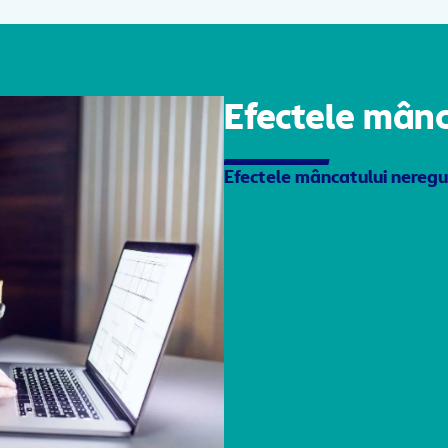
Efectele mânc
Efectele mâncatului neregu