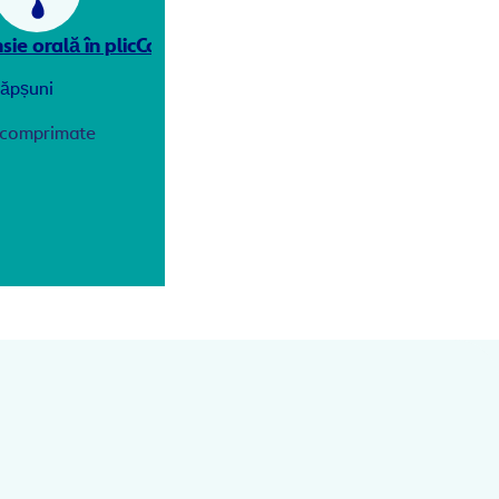
ie orală în plic
Comprimate masticabile
ăpșuni
comprimate