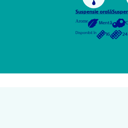
Suspensie orală
Suspens
Arome
Mentă
C
Disponibil în
16
24