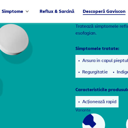
Simptome
Reflux & Sarcină
Descoperă Gaviscon
Mai multe Simptome
Tratează simptomele refl
esofagian.
Simptomele tratate:
Arsura in capul pieptu
Regurgitatie
Indig
Caracteristicile produsul
Acționează rapid
Variante