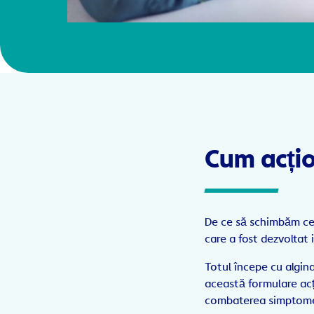
Cum acți
De ce să schimbăm cee
care a fost dezvoltat i
Totul începe cu algin
această formulare acț
combaterea simptomel