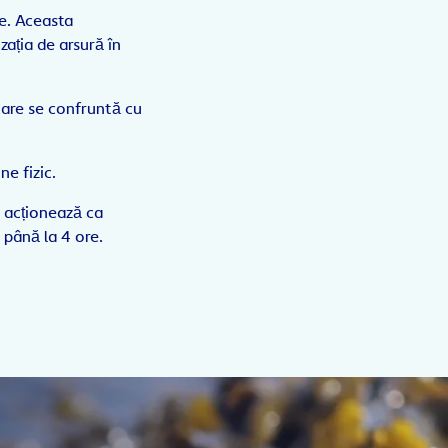
te. Aceasta
ația de arsură în
 care se confruntă cu
e fizic.
u acționează ca
 până la 4 ore.