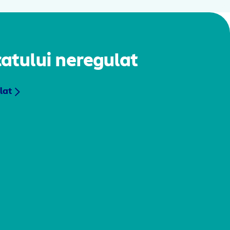
atului neregulat
lat