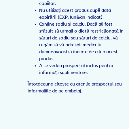
copiilor.
Nu utilizați acest produs după data
expirării (EXP: lună/an indicat).
Conține sodiu și calciu. Dacă ați fost
sfătuit să urmați o dietă restricționată în
săruri de sodiu sau săruri de calciu, vă
rugăm să vă adresați medicului
dumneavoastră înainte de a lua acest
produs.
A se vedea prospectul inclus pentru
informații suplimentare.
Întotdeauna citește cu atenție prospectul sau
informațiile de pe ambalaj.