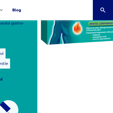
Blog
Mai multe Descoperă Gaviscon
uxului gastro-
lui
estie
ui