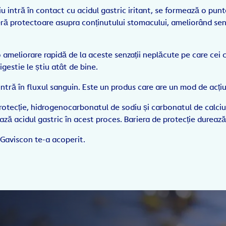
u intră în contact cu acidul gastric iritant, se formează o pun
ră protectoare asupra conținutului stomacului, ameliorând senz
o ameliorare rapidă de la aceste senzații neplăcute pe care cei
igestie le știu atât de bine.
ntră în fluxul sanguin. Este un produs care are un mod de acțiun
protecție, hidrogenocarbonatul de sodiu și carbonatul de calci
ză acidul gastric în acest proces. Bariera de protecție durează
 Gaviscon te-a acoperit.