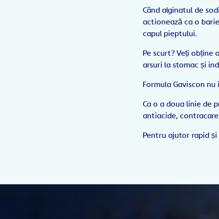
Când alginatul de sodi
actionează ca o barie
capul pieptului.
Pe scurt? Veți obține 
arsuri la stomac și ind
Formula Gaviscon nu i
Ca o a doua linie de 
antiacide, contracarea
Pentru ajutor rapid și