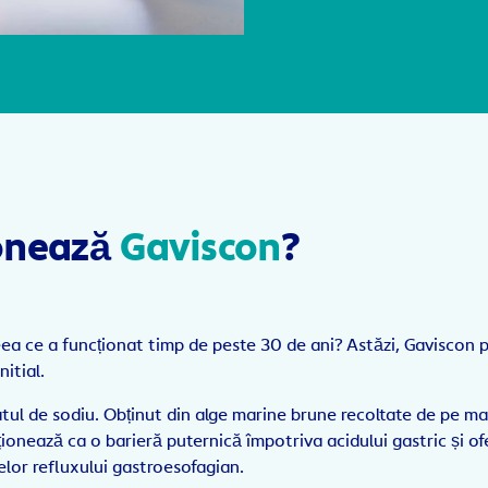
onează
Gaviscon
?
a ce a funcționat timp de peste 30 de ani? Astăzi, Gaviscon 
nitial.
atul de sodiu. Obținut din alge marine brune recoltate de pe ma
ionează ca o barieră puternică împotriva acidului gastric și ofe
or refluxului gastroesofagian.